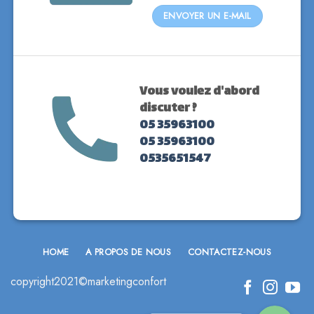
ENVOYER UN E-MAIL
Vous voulez d'abord
discuter ?
05 35963100
05 35963100
0535651547
Phone
HOME
A PROPOS DE NOUS
CONTACTEZ-NOUS
WhatsApp
copyright2021©
marketingconfort