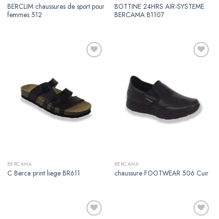
BERCLIM chaussures de sport pour
BOTTINE 24HRS AIR-SYSTEME
femmes 512
BERCAMA B1107
Ajouter
Ajouter
à la
à la
liste de
liste de
souhaits
souhaits
BERCAMA
BERCAMA
C Berca print liege BR611
chaussure FOOTWEAR 506 Cuir