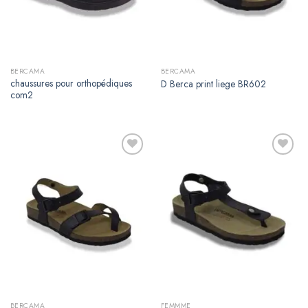
BERCAMA
BERCAMA
chaussures pour orthopédiques
D Berca print liege BR602
com2
Ajouter
Ajouter
à la
à la
liste de
liste de
souhaits
souhaits
BERCAMA
FEMMME