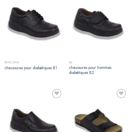
Ajouter
Ajouter
à la
à la
liste de
liste de
souhaits
souhaits
BERCAMA
B2
chaussures pour hommes
chaussures pour diabétiques B1
diabétiques B2
Ajouter
Ajouter
à la
à la
liste de
liste de
souhaits
souhaits