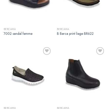
BERCAMA
BERCAMA
7002 sandal femme
B Berca print liege BR622
Ajouter
Ajouter
à la
à la
liste de
liste de
souhaits
souhaits
BERCAMA
BERCAMA